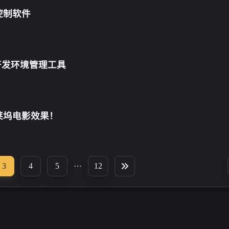
80
10
，支持
经验分享
Mac软件
控制软件
开发环境管理工具
莱坞电影效果！
…
3
4
5
12
博客
八月 2026
六月 2026
2
3
篇
篇
in.co
一月 2026
十二月 2025
n.com<