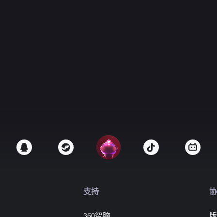
支持
协
360智脑
版