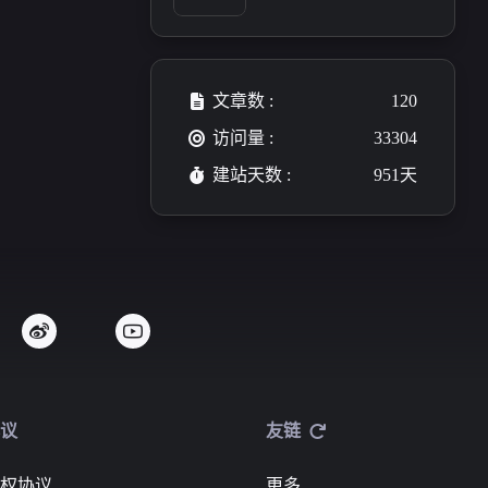
</a></p><p>网站描述:天
渺studio的小站&amp;日
志记录</p><p>网站头
像: <a target="_blank" hr
ef="https://s21.ax1x.com/
文章数 :
120
2024/12/22/pAXtJat.jp
g">https://s21.ax1x.com/
访问量 :
33304
2024/12/22/pAXtJat.jpg
建站天数 :
951天
</a></p><p>网站RSS: <a
target="_blank" href="htt
ps://blog.tianmiao.site/fee
d.xml">https://blog.tianm
iao.site/feed.xml</a></p>
议
友链
权协议
更多