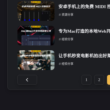
<p>文章不错支持一下，非常
<p>文章不错非常喜欢
安卓手机上的免费 MIDI 
喜欢</p>
一下</p>
资源分享
16 天前
16 天前
专为Mac打造的本地Web
stonewu
stonewu
经验分享
<p>曾经也尝试自学过音乐，
<p>厉害</p>
但是最终发现确实没有这天
让手机秒变电影机拍出好
赋😂，还是有望以后靠AI音
4-14-2026
4-5-2026
乐帮我实现梦想</p><p>友联
经验分享
互换下博主</p><p>我的名
称: 天渺studio</p><p>网站地
stonewu
stonewu
1
2
址: <a target="_blank"
<p>厉害</p>
<p>我的名称: 小林酱
href="https://tianmiao.site">htt
</p><p>网站地址: <a
ps://tianmiao.site</a></p><p>
target="_blank"
网站描述:天渺studio的小站
4-5-2026
4-2-2026
href="https://blog.zxiaol
&amp;日志记录</p><p>网站
m">https://blog.zxiaoli
头像: <a target="_blank"