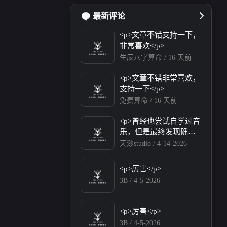
2
6
篇
篇
最新评论
二月 2025
一月 2025
<p>文章不错支持一下，
5
4
篇
篇
非常喜欢</p>
生辰八字算命 /
16 天前
十月 2024
九月 2024
<p>文章不错非常喜欢，
40
17
篇
篇
支持一下</p>
免费算命 /
16 天前
<p>曾经也尝试自学过音
乐，但是最终发现确实
没有这天赋😂，还是有
天渺studio /
4-14-2026
望以后靠AI音乐帮我实
现梦想</p><p>友联互换
<p>厉害</p>
下博主</p><p>我的名
3B /
4-5-2026
称: 天渺studio</p><p>网
站地址: <a target="_blan
k" href="https://tianmiao.
<p>厉害</p>
site">https://tianmiao.site
3B /
4-5-2026