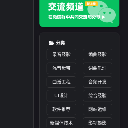
分类
录音经验
编曲经验
混音母带
词曲乐理
曲谱工程
音频开发
UI设计
综合经验
软件推荐
网站运维
3
0
1
4
音插件
工程分享
曲谱分享
音频资讯
新媒体技术
影视摄影