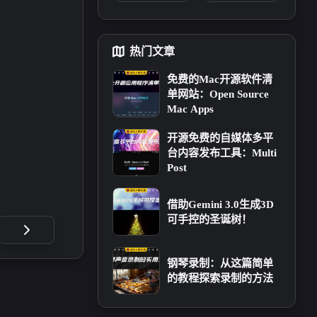
热门文章
免费的Mac开源软件清
单网站：Open Source
Mac Apps
开源免费的自媒体多平
台内容发布工具：Multi
Post
借助Gemini 3.0生成3D
可手控的圣诞树！
五月 2026
四月 2026
1
3
篇
篇
钢琴录制：从这篇简单
的教程探索录制的方法
十月 2025
八月 2025