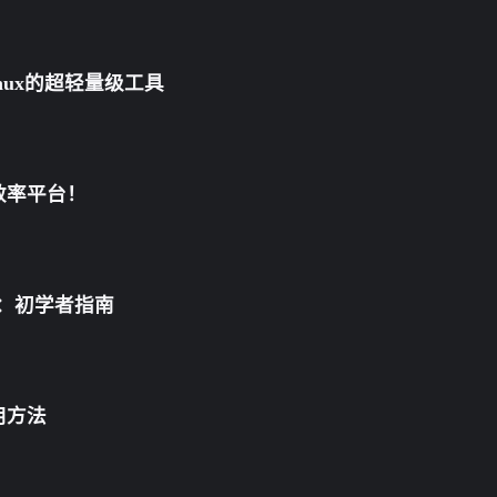
Linux的超轻量级工具
效率平台！
量：初学者指南
标签
寻找感兴趣的领域
用方法
21
5
8
资源分享
Win软件
编曲音源
混