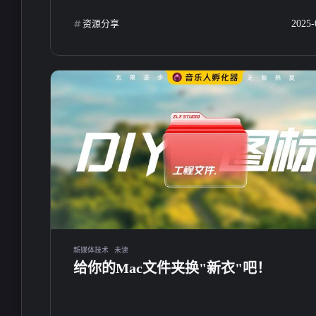
资源分享
2025-
stonewu
stonewu
<p>曾经也尝试自学过音乐，
<p>厉害</p>
但是最终发现确实没有这天
赋😂，还是有望以后靠AI音
4-14-2026
4-5-2026
乐帮我实现梦想</p><p>友联
互换下博主</p><p>我的名
称: 天渺studio</p><p>网站地
stonewu
stonewu
址: <a target="_blank"
<p>厉害</p>
<p>我的名称: 小林酱
href="https://tianmiao.site">htt
</p><p>网站地址: <a
ps://tianmiao.site</a></p><p>
target="_blank"
网站描述:天渺studio的小站
4-5-2026
4-2-2026
href="https://blog.zxiaol
&amp;日志记录</p><p>网站
m">https://blog.zxiaoli
新媒体技术
未读
头像: <a target="_blank"
给你的Mac文件夹换"新衣"吧！
/a></p><p>网站描述:
href="https://s21.ax1x.com/20
博客-记录生活，专注
24/12/22/pAXtJat.jpg">https://
体资源分享</p><p>
s21.ax1x.com/2024/12/22/pAX