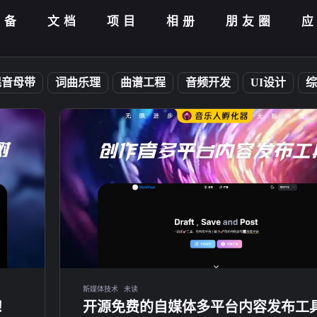
设备
文档
项目
相册
朋友圈
混音母带
词曲乐理
曲谱工程
音频开发
UI设计
综
新媒体技术
未读
树！
开源免费的自媒体多平台内容发布工