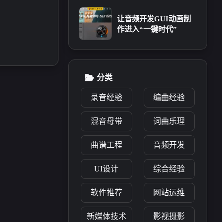
5
4
篇
篇
让音频开发GUI动画制
十月 2024
九月 2024
作进入“一键时代”
40
17
篇
篇
分类
录音经验
编曲经验
混音母带
词曲乐理
曲谱工程
音频开发
UI设计
综合经验
软件推荐
网站运维
新媒体技术
影视摄影