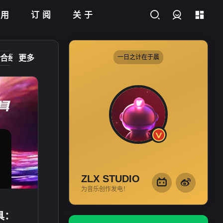
应用
订阅
关于
登录
合经验
更多
软件推荐
网站运维
一日之计在于晨
影视摄影
这里有关于
编曲
、
混音
、
母带
等相关的问题和看法，还有在
音乐制作中的经验分享。相信
你可以在这里找到对你有用的
知识和教程。
ZLX STUDIO
为音乐创作发电！
具：