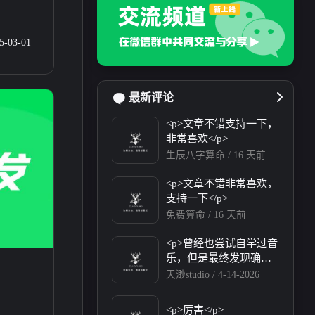
5-03-01
最新评论
<p>文章不错支持一下，
非常喜欢</p>
生辰八字算命 /
16 天前
<p>文章不错非常喜欢，
支持一下</p>
免费算命 /
16 天前
3
0
1
4
音插件
工程分享
曲谱分享
音频资讯
<p>曾经也尝试自学过音
乐，但是最终发现确实
没有这天赋😂，还是有
天渺studio /
4-14-2026
望以后靠AI音乐帮我实
现梦想</p><p>友联互换
<p>厉害</p>