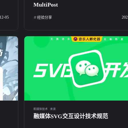
MultiPost
12-05
经验分享
202
标签
寻找感兴趣的领域
21
5
8
资源分享
Win软件
编曲音源
混
新媒体技术
未读
80
10
，支持
经验分享
Mac软件
融媒体SVG交互设计技术规范