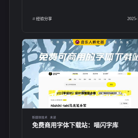
经验分享
2025-
互动
最近评论
stonewu
stonewu
新媒体技术
未读
<p>文章不错支持一下，非常
<p>文章不错非常喜欢
免费商用字体下载站：喵闪字库
喜欢</p>
一下</p>
16 天前
16 天前