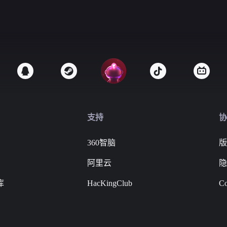
支持
协
360智脑
版
阿里云
隐
库
HacKingClub
Co