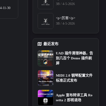
下博主</p><p>我的名
3B /
4-5-2026
称: 天渺studio</p><p>网
4-11-30
站地址: <a target="_blan
k" href="https://tianmiao.
<p>厉害</p>
site">https://tianmiao.site
3B /
4-5-2026
</a></p><p>网站描述:天
渺studio的小站&amp;日
志记录</p><p>网站头
像: <a target="_blank" hr
最近发布
ef="https://s21.ax1x.com/
2024/12/22/pAXtJat.jp
UAD 插件清理神器，告
g">https://s21.ax1x.com/
别几百个 Demo 插件刷
2024/12/22/pAXtJat.jpg
五月 2026
四月 2026
屏
</a></p><p>网站RSS: <a
1
3
篇
篇
target="_blank" href="htt
ps://blog.tianmiao.site/fee
MIDI 2.0 钢琴配置文件
d.xml">https://blog.tianm
标准正式发布
十月 2025
八月 2025
iao.site/feed.xml</a></p>
2
6
篇
篇
Apple 宣布转译工具 Ro
setta 2 即将退场
二月 2025
一月 2025