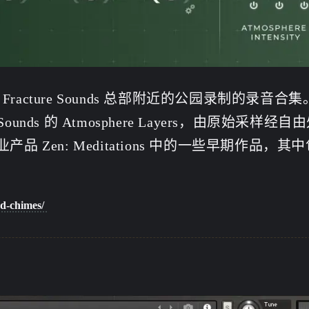
2
3
篇
篇
in.co
一月 2026
十二月 2025
n.com<
2
3
篇
篇
 小林酱
于自媒
德 Fracture Sounds 总部附近的公园录制的录音
七月 2025
三月 2025
网站头
unds 的 Atmosphere Layers，由原始采样经
11
9
篇
篇
in.com/
Zen: Meditations 中的一些早期作品，其
tps://c
十二月 2024
十一月 2024
humuzi
3
8
篇
篇
站RSS:
ad-chimes/
in.co
zxiaoli
微信
支付宝