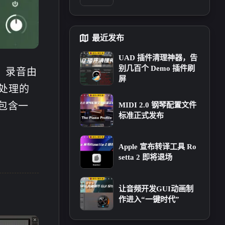
1
3
渺studio的小站&amp;日
篇
篇
志记录</p><p>网站头
像: <a target="_blank" hr
十月 2025
八月 2025
最近发布
ef="https://s21.ax1x.com/
2
6
篇
篇
2024/12/22/pAXtJat.jp
UAD 插件清理神器，告
g">https://s21.ax1x.com/
别几百个 Demo 插件刷
合集。录音由
2024/12/22/pAXtJat.jpg
二月 2025
一月 2025
屏
</a></p><p>网站RSS: <a
自由处理的
5
4
篇
篇
target="_blank" href="htt
ps://blog.tianmiao.site/fee
中包含一
MIDI 2.0 钢琴配置文件
d.xml">https://blog.tianm
标准正式发布
十月 2024
九月 2024
iao.site/feed.xml</a></p>
40
17
篇
篇
Apple 宣布转译工具 Ro
setta 2 即将退场
让音频开发GUI动画制
作进入“一键时代”