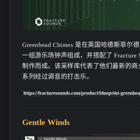
</p><p>网站地址: <a
ps://tianmiao.site</a></p><p>
target="_blank"
网站描述:天渺studio的小站
4-5-2026
4-2-2026
href="https://blog.zxiaol
&amp;日志记录</p><p>网站
m">https://blog.zxiaoli
头像: <a target="_blank"
/a></p><p>网站描述:
href="https://s21.ax1x.com/20
博客-记录生活，专注
Greenhead Chimes 是在英国哈德斯菲尔
24/12/22/pAXtJat.jpg">https://
体资源分享</p><p>
s21.ax1x.com/2024/12/22/pAX
一组游乐场钟声组成，并搭配了 Fracture So
像: <a target="_blank"
tJat.jpg</a></p><p>网站RSS:
href="https://cdn.zxiaol
制作而成。该采样库代表了他们最新的商业产品 
<a target="_blank"
imgas/humuziwt.png">ht
href="https://blog.tianmiao.site
系列经过调音的打击乐。
dn.zxiaolin.com/imgas/
/feed.xml">https://blog.tianmi
wt.png</a></p><p>网
ao.site/feed.xml</a></p>
https://fracturesounds.com/product/blueprint-greenhe
<a target="_blank"
href="https://blog.zxiaol
m/rss.xml">https://blog.
n.com/rss.xml</a></p>
Gentle Winds