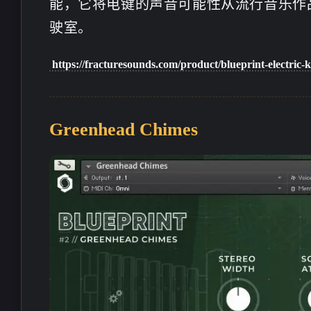
能，它将电键的声音可能性从流行音乐作
驶室。
stonewu
stonewu
https://fracturesounds.com/product/blueprint-electric-k
<p>文章不错支持一下，非常
<p>文章不错非常喜欢
喜欢</p>
一下</p>
15 天前
15 天前
Greenhead Chimes
stonewu
stonewu
<p>曾经也尝试自学过音乐，
<p>厉害</p>
但是最终发现确实没有这天
赋😂，还是有望以后靠AI音
4-14-2026
4-5-2026
乐帮我实现梦想</p><p>友联
互换下博主</p><p>我的名
称: 天渺studio</p><p>网站地
stonewu
stonewu
址: <a target="_blank"
<p>厉害</p>
<p>我的名称: 小林酱
href="https://tianmiao.site">htt