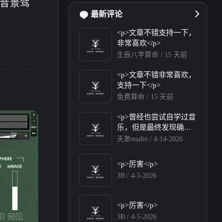
音景驾
最新评论
<p>文章不错支持一下，
3
0
1
4
音插件
工程分享
曲谱分享
音频资讯
非常喜欢</p>
生辰八字算命 /
15 天前
<p>文章不错非常喜欢，
支持一下</p>
免费算命 /
15 天前
<p>曾经也尝试自学过音
乐，但是最终发现确实
没有这天赋😂，还是有
天渺studio /
4-14-2026
望以后靠AI音乐帮我实
现梦想</p><p>友联互换
<p>厉害</p>
下博主</p><p>我的名
3B /
4-5-2026
称: 天渺studio</p><p>网
站地址: <a target="_blan
k" href="https://tianmiao.
<p>厉害</p>
site">https://tianmiao.site
3B /
4-5-2026
五月 2026
四月 2026
</a></p><p>网站描述:天