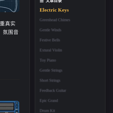
文章目录
Electric Keys
Greenhead Chimes
注重真实
Gentle Winds
、氛围音
Festive Bells
Extural Violin
Toy Piano
Gentle Strings
Short Strings
Feedback Guitar
Epic Grand
Drum Kit