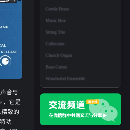
Gentle Brass
Music Box
String Trio
Collection
Church Organ
Bass Guitar
Woodwind Ensemble
志性声音与
ys，它是
从精致的
特功