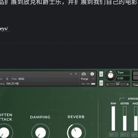
品扩展到放克和爵士乐，并扩展到我们自己的电影
21
5
8
资源分享
Win软件
编曲音源
混
eys/
80
10
，支持
经验分享
Mac软件
博客
八月 2026
六月 2026