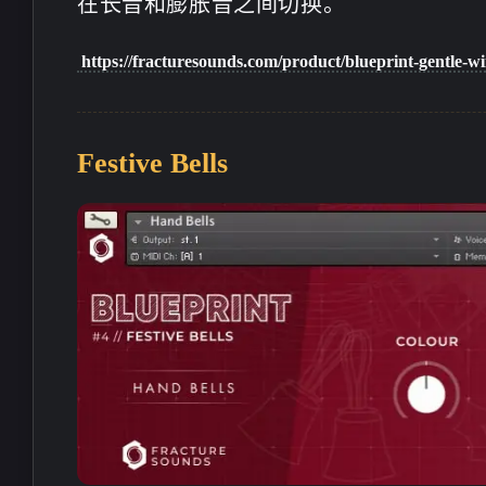
在长音和膨胀音之间切换。
https://fracturesounds.com/product/blueprint-gentle-wi
Festive Bells