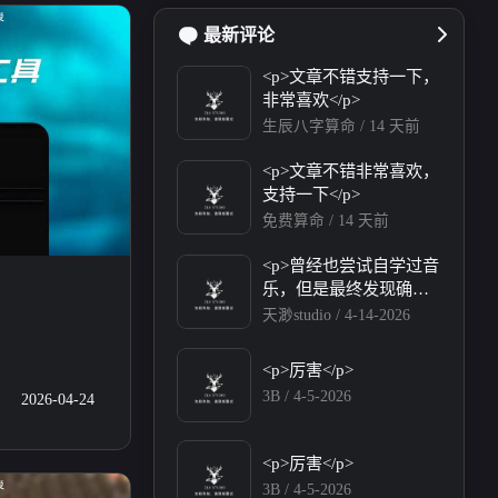
四月 2026
一月 2026
最新评论
3
2
篇
篇
<p>文章不错支持一下，
非常喜欢</p>
八月 2025
七月 2025
生辰八字算命 /
14 天前
6
11
篇
篇
<p>文章不错非常喜欢，
支持一下</p>
一月 2025
十二月 2024
4
3
免费算命 /
14 天前
篇
篇
<p>曾经也尝试自学过音
乐，但是最终发现确实
024
九月 2024
17
没有这天赋😂，还是有
天渺studio /
4-14-2026
篇
望以后靠AI音乐帮我实
现梦想</p><p>友联互换
<p>厉害</p>
下博主</p><p>我的名
3B /
4-5-2026
2026-04-24
称: 天渺studio</p><p>网
站地址: <a target="_blan
k" href="https://tianmiao.
<p>厉害</p>
site">https://tianmiao.site
3B /
4-5-2026