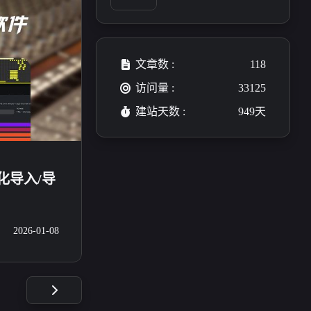
</a></p><p>网站描述:天
渺studio的小站&amp;日
志记录</p><p>网站头
像: <a target="_blank" hr
ef="https://s21.ax1x.com/
文章数 :
118
2024/12/22/pAXtJat.jp
g">https://s21.ax1x.com/
访问量 :
33125
2024/12/22/pAXtJat.jpg
建站天数 :
949天
</a></p><p>网站RSS: <a
target="_blank" href="htt
ps://blog.tianmiao.site/fee
d.xml">https://blog.tianm
iao.site/feed.xml</a></p>
自动化导入/导
2026-01-08