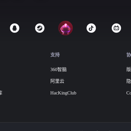
支持
协
360智脑
版
阿里云
隐
库
HacKingClub
Co