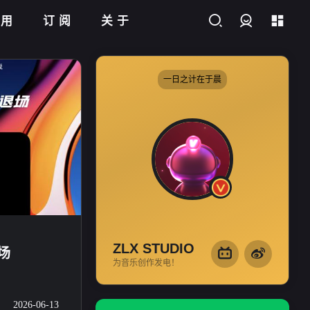
应用
订阅
关于
登录
一日之计在于晨
这里有关于
编曲
、
混音
、
母带
等相关的问题和看法，还有在
音乐制作中的经验分享。相信
你可以在这里找到对你有用的
知识和教程。
ZLX STUDIO
退场
为音乐创作发电！
2026-06-13