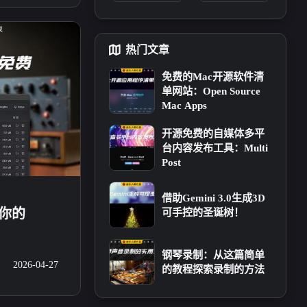
热门文章
2
0
1
3
音插件
工程分享
曲谱分享
音频资讯
免费的Mac开源软件清
单网站：Open Source
Mac Apps
开源免费的自媒体多平
台内容发布工具：Multi
Post
借助Gemini 3.0生成3D
可手控的圣诞树！
让你的
钢琴录制：从这篇简单
2026-04-27
的教程探索录制的方法