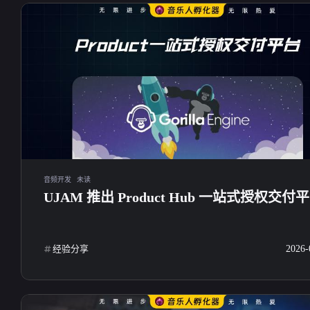
<p>厉害</p>
<p>我的名称: 小林酱
href="https://tianmiao.site">htt
</p><p>网站地址: <a
ps://tianmiao.site</a></p><p>
target="_blank"
网站描述:天渺studio的小站
4-5-2026
4-2-2026
href="https://blog.zxiaol
&amp;日志记录</p><p>网站
m">https://blog.zxiaoli
头像: <a target="_blank"
/a></p><p>网站描述:
href="https://s21.ax1x.com/20
博客-记录生活，专注
24/12/22/pAXtJat.jpg">https://
体资源分享</p><p>
s21.ax1x.com/2024/12/22/pAX
像: <a target="_blank"
tJat.jpg</a></p><p>网站RSS:
href="https://cdn.zxiaol
<a target="_blank"
imgas/humuziwt.png">ht
href="https://blog.tianmiao.site
音频开发
未读
dn.zxiaolin.com/imgas/
UJAM 推出 Product Hub 一站式授权交付
/feed.xml">https://blog.tianmi
wt.png</a></p><p>网
ao.site/feed.xml</a></p>
<a target="_blank"
href="https://blog.zxiaol
经验分享
2026-
m/rss.xml">https://blog.
n.com/rss.xml</a></p>