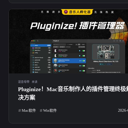
最近评论
stonewu
stonewu
<p>文章不错支持一下，非常
<p>文章不错非常喜欢
喜欢</p>
一下</p>
14 天前
14 天前
stonewu
stonewu
混音母带
未读
<p>曾经也尝试自学过音乐，
<p>厉害</p>
Pluginize！Mac音乐制作人的插件管理终极
但是最终发现确实没有这天
决方案
赋😂，还是有望以后靠AI音
4-14-2026
4-5-2026
乐帮我实现梦想</p><p>友联
Mac软件
Win软件
2026-
互换下博主</p><p>我的名
称: 天渺studio</p><p>网站地
stonewu
stonewu
址: <a target="_blank"