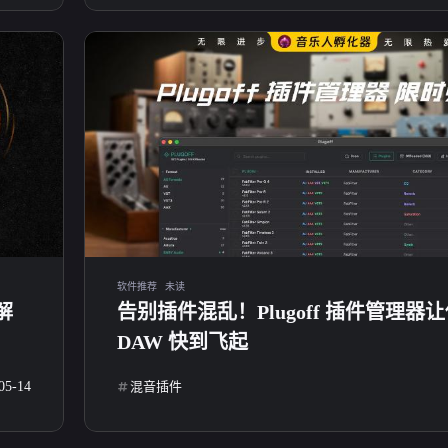
寻找感兴趣的领域
21
5
8
资源分享
Win软件
编曲音源
混
79
10
，支持
经验分享
Mac软件
软件推荐
未读
解
告别插件混乱！Plugoff 插件管理器
DAW 快到飞起
05-14
混音插件