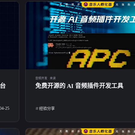
博客
六月 2026
五月 2026
3
1
篇
篇
in.co
十二月 2025
十月 2025
n.com<
3
2
篇
篇
 小林酱
于自媒
三月 2025
二月 2025
网站头
9
5
篇
篇
in.com/
tps://c
十一月 2024
十月 2
音频开发
未读
humuzi
8
40
平台
免费开源的 AI 音频插件开发工具
篇
篇
站RSS:
in.co
04-25
经验分享
zxiaoli
微信
支付宝