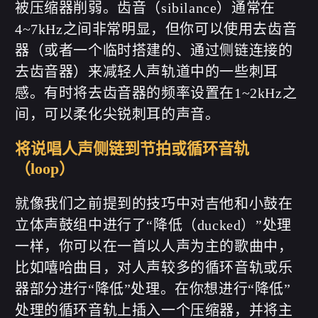
被压缩器削弱。齿音（sibilance）通常在
4~7kHz之间非常明显，但你可以使用去齿音
器（或者一个临时搭建的、通过侧链连接的
去齿音器）来减轻人声轨道中的一些刺耳
微信
支付宝
感。有时将去齿音器的频率设置在1~2kHz之
间，可以柔化尖锐刺耳的声音。
将说唱人声侧链到节拍或循环音轨
（loop）
就像我们之前提到的技巧中对吉他和小鼓在
立体声鼓组中进行了“降低（ducked）”处理
一样，你可以在一首以人声为主的歌曲中，
比如嘻哈曲目，对人声较多的循环音轨或乐
器部分进行“降低”处理。在你想进行“降低”
处理的循环音轨上插入一个压缩器，并将主